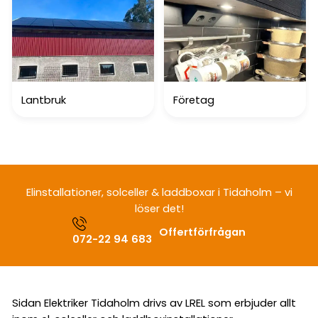
Lantbruk
Företag
Elinstallationer, solceller & laddboxar i Tidaholm – vi
löser det!
Offertförfrågan
072-22 94 683
Sidan Elektriker Tidaholm drivs av LREL som erbjuder allt